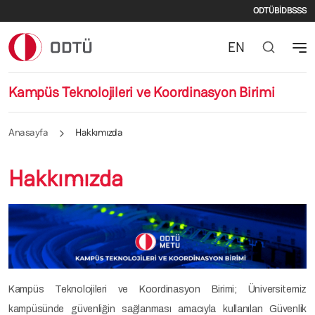
İkincil
Ana içeriğe atla
ODTÜ
BİDB
SSS
EN
Kampüs Teknolojileri ve Koordinasyon Birimi
Anasayfa
Hakkımızda
Hakkımızda
Kampüs Teknolojileri ve Koordinasyon Birimi; Üniversitemiz
kampüsünde güvenliğin sağlanması amacıyla kullanılan Güvenlik